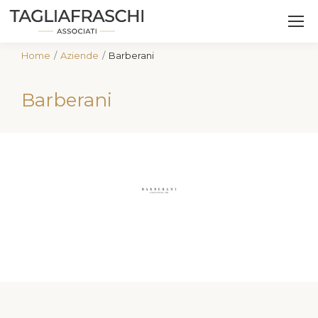
Home
Aziende
Barberani
Tu sei qui:
Barberani