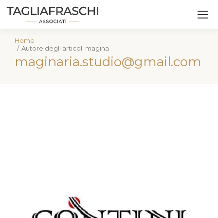
Home
Tu sei qui:
Autore degli articoli maginaria.studio@gmail.com
maginaria.studio@gmail.com