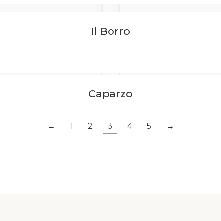
Il Borro
Caparzo
←
1
2
3
4
5
→